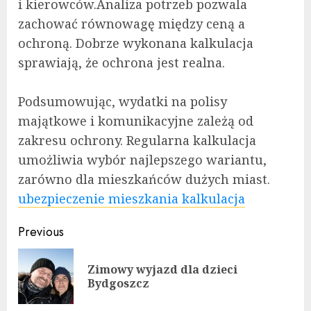
i kierowców.Analiza potrzeb pozwala
zachować równowagę między ceną a
ochroną. Dobrze wykonana kalkulacja
sprawiają, że ochrona jest realna.
Podsumowując, wydatki na polisy
majątkowe i komunikacyjne zależą od
zakresu ochrony. Regularna kalkulacja
umożliwia wybór najlepszego wariantu,
zarówno dla mieszkańców dużych miast.
ubezpieczenie mieszkania kalkulacja
Continue
Previous
Reading
Zimowy wyjazd dla dzieci
Pre
Bydgoszcz
pos