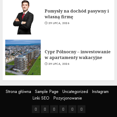
Pomysły na dochód pasywny i
własną firmę
29 LIPCA, 2026
Cypr Północny – inwestowanie
w apartamenty wakacyjne
29 LIPCA, 2026
Strona główna
Sample Page
Uncategorized
Instagram
Linki SEO
Pozycjonowanie
Strona
Sample
Uncategorized
Instagram
Linki
Pozycjonowanie
główna
Page
SEO