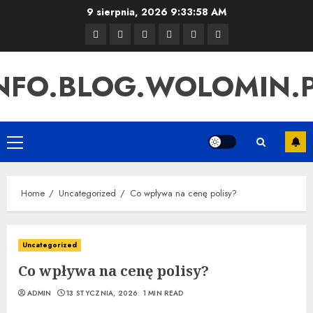
Skip
9 sierpnia, 2026
9:33:58 AM
to
Strona
Sample
Uncategorized
Instagram
Linki
Pozycjonowanie
content
główna
Page
SEO
NFO.BLOG.WOLOMIN.
Primary
Menu
Home
Uncategorized
Co wpływa na cenę polisy?
Uncategorized
Co wpływa na cenę polisy?
ADMIN
13 STYCZNIA, 2026
1 MIN READ