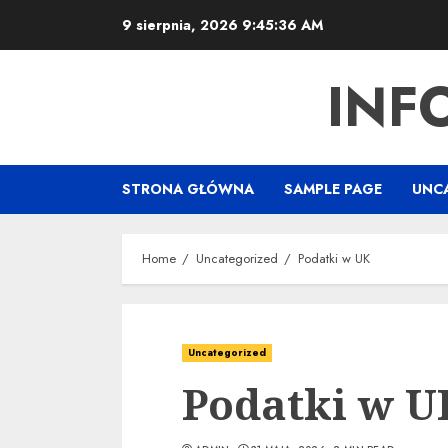
Skip
9 sierpnia, 2026
9:45:36 AM
to
content
INF
STRONA GŁÓWNA
SAMPLE PAGE
UNC
Home
Uncategorized
Podatki w UK
Uncategorized
Podatki w U