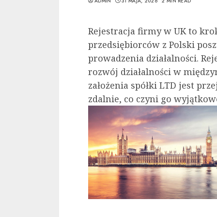
ADMIN
31 MAJA, 2026
2 MIN READ
Rejestracja firmy w UK to kro
przedsiębiorców z Polski po
prowadzenia działalności. Rej
rozwój działalności w międz
założenia spółki LTD jest prze
zdalnie, co czyni go wyjątko