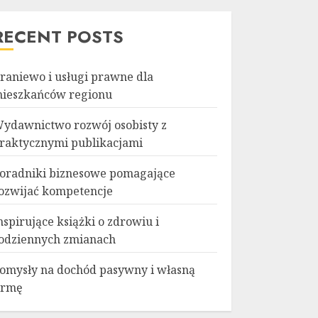
RECENT POSTS
raniewo i usługi prawne dla
ieszkańców regionu
ydawnictwo rozwój osobisty z
raktycznymi publikacjami
oradniki biznesowe pomagające
ozwijać kompetencje
nspirujące książki o zdrowiu i
odziennych zmianach
omysły na dochód pasywny i własną
irmę