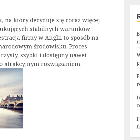
k, na który decyduje się coraz więcej
szukujących stabilnych warunków
B
estracja firmy w Anglii to sposób na
m
ynarodowym środowisku. Proces
jrzysty, szybki i dostępny nawet
W
p
wo atrakcyjnym rozwiązaniem.
P
r
I
c
P
f