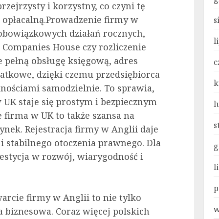
zejrzysty i korzystny, co czyni tę
 opłacalną.Prowadzenie firmy w
s
 obowiązkowych działań rocznych,
l
o Companies House czy rozliczenie
e pełną obsługę księgową, adres
c
datkowe, dzięki czemu przedsiębiorca
k
nościami samodzielnie. To sprawia,
 UK staje się prostym i bezpiecznym
l
 firma w UK to także szansa na
s
nek. Rejestracja firmy w Anglii daje
i stabilnego otoczenia prawnego. Dla
g
estycja w rozwój, wiarygodność i
l
p
arcie firmy w Anglii to nie tylko
w
ia biznesowa. Coraz więcej polskich