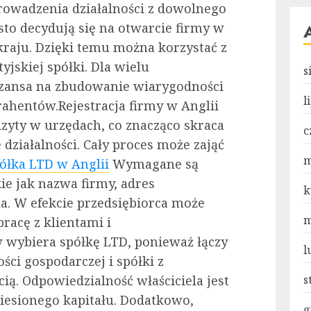
rowadzenia działalności z dowolnego
ęsto decydują się na otwarcie firmy w
kraju. Dzięki temu można korzystać z
jskiej spółki. Dla wielu
s
szansa na zbudowanie wiarygodności
l
ahentów.Rejestracja firmy w Anglii
izyty w urzędach, co znacząco skraca
c
 działalności. Cały proces może zająć
m
ółka LTD w Anglii
Wymagane są
ie jak nazwa firmy, adres
k
ela. W efekcie przedsiębiorca może
m
racę z klientami i
 wybiera spółkę LTD, ponieważ łączy
l
ości gospodarczej i spółki z
ą. Odpowiedzialność właściciela jest
s
iesionego kapitału. Dodatkowo,
g