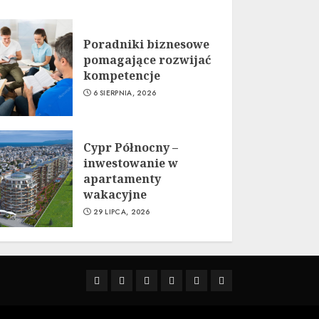
Poradniki biznesowe
pomagające rozwijać
kompetencje
6 SIERPNIA, 2026
Cypr Północny –
inwestowanie w
apartamenty
wakacyjne
29 LIPCA, 2026
Strona
Sample
Uncategorized
Instagram
Linki
Pozycjonowanie
główna
Page
SEO