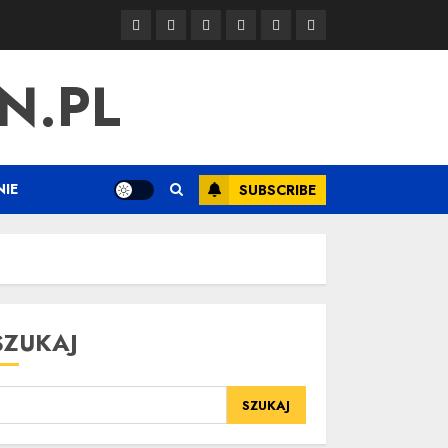
Strona
Sample
Uncategorized
Instagram
Linki
Pozycjonowanie
główna
Page
SEO
N.PL
IE
SUBSCRIBE
SZUKAJ
SZUKAJ