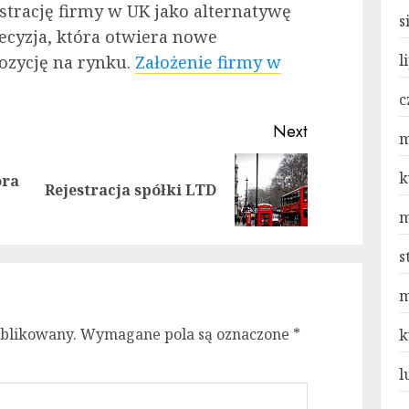
strację firmy w UK jako alternatywę
s
decyzja, która otwiera nowe
l
pozycję na rynku.
Założenie firmy w
c
Next
m
k
ora
Previous
Next
Rejestracja spółki LTD
post:
post:
m
s
m
ublikowany.
Wymagane pola są oznaczone
*
k
l