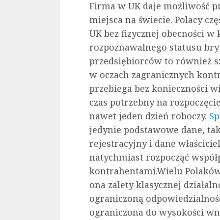
Firma w UK daje możliwość p
miejsca na świecie. Polacy cz
UK bez fizycznej obecności w 
rozpoznawalnego statusu bryty
przedsiębiorców to również 
w oczach zagranicznych kontr
przebiega bez konieczności w
czas potrzebny na rozpoczęcie
nawet jeden dzień roboczy.
Sp
jedynie podstawowe dane, tak
rejestracyjny i dane właścici
natychmiast rozpocząć współp
kontrahentami.Wielu Polaków
ona zalety klasycznej działaln
ograniczoną odpowiedzialności
ograniczona do wysokości wn