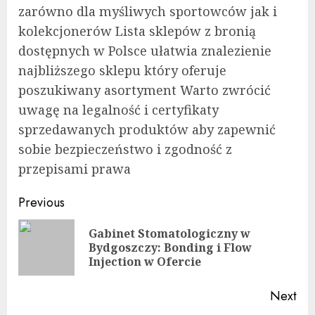
zarówno dla myśliwych sportowców jak i
kolekcjonerów Lista sklepów z bronią
dostępnych w Polsce ułatwia znalezienie
najbliższego sklepu który oferuje
poszukiwany asortyment Warto zwrócić
uwagę na legalność i certyfikaty
sprzedawanych produktów aby zapewnić
sobie bezpieczeństwo i zgodność z
przepisami prawa
Continue
Previous
Reading
Gabinet Stomatologiczny w
Pre
Bydgoszczy: Bonding i Flow
pos
Injection w Ofercie
Next