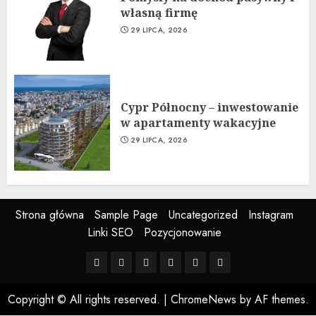
własną firmę
29 LIPCA, 2026
Cypr Północny – inwestowanie
w apartamenty wakacyjne
29 LIPCA, 2026
Strona główna
Sample Page
Uncategorized
Instagram
Linki SEO
Pozycjonowanie
Strona
Sample
Uncategorized
Instagram
Linki
Pozycjonowanie
główna
Page
SEO
Copyright © All rights reserved.
|
ChromeNews
by AF themes.