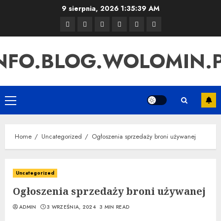
Skip
9 sierpnia, 2026
1:35:40 AM
to
Strona
Sample
Uncategorized
Instagram
Linki
Pozycjonowanie
content
główna
Page
SEO
NFO.BLOG.WOLOMIN.
Primary
Menu
Home
Uncategorized
Ogłoszenia sprzedaży broni używanej
Uncategorized
Ogłoszenia sprzedaży broni używanej
ADMIN
3 WRZEŚNIA, 2024
3 MIN READ