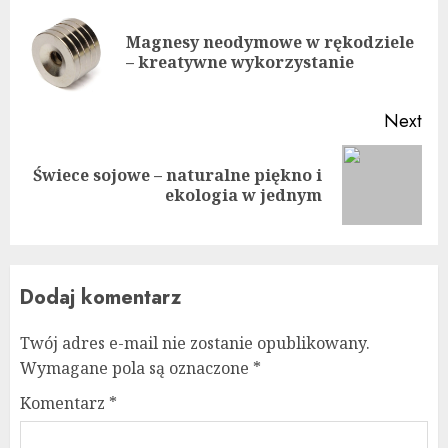
Reading
Magnesy neodymowe w rękodziele
Pre
– kreatywne wykorzystanie
pos
Next
Świece sojowe – naturalne piękno i
Next
ekologia w jednym
post:
Dodaj komentarz
Twój adres e-mail nie zostanie opublikowany.
Wymagane pola są oznaczone
*
Komentarz
*