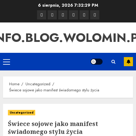
Skip
6 sierpnia, 2026
7:32:30 PM
to
Strona
Sample
Uncategorized
Instagram
Linki
Pozycjonowanie
content
główna
Page
SEO
NFO.BLOG.WOLOMIN.
Primary
Menu
Home
Uncategorized
Świece sojowe jako manifest świadomego stylu życia
Uncategorized
Świece sojowe jako manifest
świadomego stylu życia