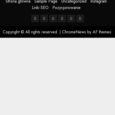
Strona główna
Sample Page
Uncategorized
Instagram
Linki SEO
Pozycjonowanie
Strona
Sample
Uncategorized
Instagram
Linki
Pozycjonowanie
główna
Page
SEO
Copyright © All rights reserved.
|
ChromeNews
by AF themes.